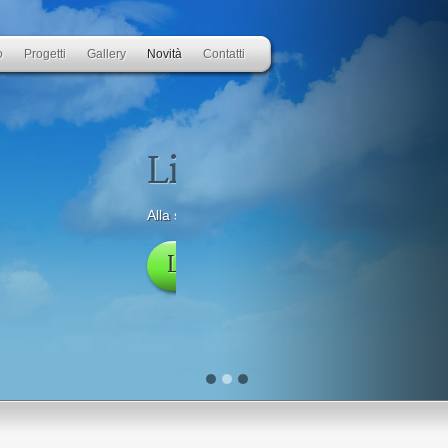
o
Progetti
Gallery
Novità
Contatti
o:
i nuovi orizzonti