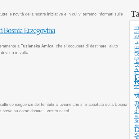
T
te le novità della nostre iniziative e in cui vi terremo informati sulle
20
i Bosnia Erzegovina
ar
20
Er
nteramente a
Tuzlanska Amica
, che si occuperà di destinare l'aiuto
pr
Ca
i volta in volta.
Co
co
Da
Ec
Po
il
G
Gr
Is
M
m
sulle conseguenze del terribile alluvione che si è abbatuto sulla Bosnia
M
d
 breve su come donare il vostro aiuto!
Mi
No
Mo
D
Pa
Pa