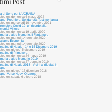
timi Post
lla di Serio per L'UCRAINA
sted on: domenica 6 marzo 2022
bano: Preghiera, Solidarietà, Testimonianza
sted on: mercoledì 10 novembre 2021
rremoto e Covid-19: un ricordo alla
munità Villese
sted on: domenica 19 aprile 2020
moria e altre Memorie: il Fantamuro
sted on: martedì 14 gennaio 2020
cciamo Economia
sted on: martedì 14 gennaio 2020
rcatino di Natale - 14 e 15 Dicembre 2019
sted on: giovedì 5 dicembre 2019
rcatino di Primavera
sted on: domenica 24 marzo 2019
moria e altre Memorie 2019
sted on: domenica 27 gennaio 2019
catino di Natale 2018 - Vicini ai rifugiati in
bano
sted on: giovedì 13 dicembre 2018
bano: Verso Nuovi Orizzonti
sted on: sabato 6 ottobre 2018