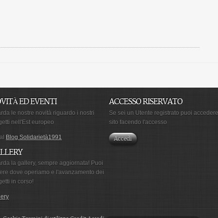
VITÀ ED EVENTI
ACCESSO RISERVATO
da le nostre novità riguardo i nostri
Se sei un Utente registrato puoi accedere
getti nell'Est europeo
sito facendo l'accesso
 al
Blog Solidarietà1991
Accedi
LLERY
rda la gallery, sempre aggiornata! Puoi
ere dove operiamo e l'avanzamento dei
etti in corso!
lery