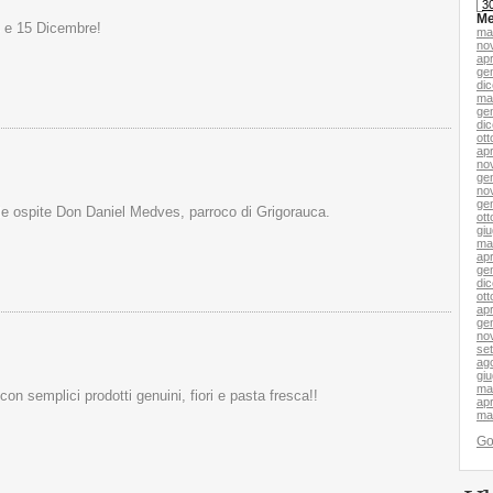
3
Me
4 e 15 Dicembre!
ma
no
apr
ge
di
ma
ge
di
ott
apr
no
ge
no
ge
le ospite Don Daniel Medves, parroco di Grigorauca.
ott
gi
ma
apr
ge
di
ott
apr
ge
no
se
ag
gi
ma
con semplici prodotti genuini, fiori e pasta fresca!!
apr
ma
G