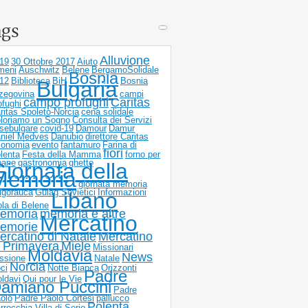
ags
Alluvione
19
30 Ottobre 2017
Aiuto
meni
Auschwitz
Belene
BergamoSolidale
Bosnia
12
Biblioteca
BiH
Bosnia
Bulgaria
zegovina
campi
campo profughi
Caritas
ofughi
ritas Spoleto-Norcia
cena solidale
loriamo un Sogno
Consulta dei Servizi
sebulgare
covid-19
Damour
Damur
niel Medves
Danubio
direttore Caritas
onomia
evento
fantamuro
Farina di
fiori
lenta
Festa della Mamma
forno per
 pane
gastronomia
ghetto
iornata della
Memoria
giornata memoria
igorauca
Gulag Sovietici
Informazioni
Libano
ola di Belene
emoria
memoria e altre
Mercatino
emorie
ercatino di Natale
Mercatino
i Primavera
Miele
Missionari
Moldavia
News
ssione
Natale
Norcia
ci
Notte Bianca
Orizzonti
Padre
ldavi
Oui pour le Vie
amiano Puccini
Padre
olo
Padre Paolo Cortesi
pallucco
Polenta
rrocchia Villa di Serio