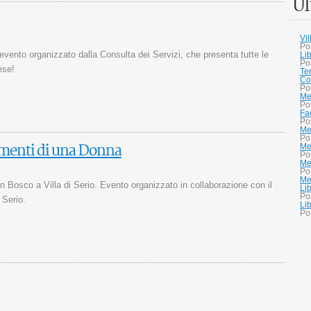
Ul
Vi
Po
 evento organizzato dalla Consulta dei Servizi, che presenta tutte le
Li
Po
ese!
Te
Co
Po
Me
Po
Fa
Po
Me
Po
mmenti di una Donna
Me
Po
Me
Po
Mer
on Bosco a Villa di Serio. Evento organizzato in collaborazione con il
Li
Po
 Serio.
Li
Po