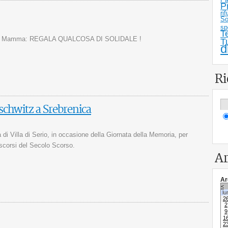
P
rif
So
sp
T
a della Mamma: REGALA QUALCOSA DI SOLIDALE !
T
d
Ri
schwitz a Srebrenica
 di Villa di Serio, in occasione della Giornata della Memoria, per
trascorsi del Secolo Scorso.
Ar
Ar
<
lu
2
2
9
1
2