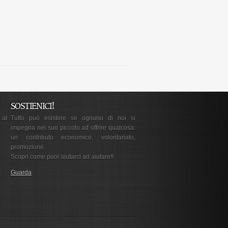
SOSTIENICI!
 al
Tutto può esistere se ognuno di noi si
impegna nel suo piccolo ad offrire qualcosa:
un contributo economico, volontariato,
promozione.
Scopri come puoi aiutarci ad aiutare!!
Guarda