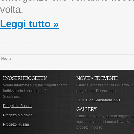
volta.
Leggi tutto »
Novità
I NOSTRI PROGETTI?
NOVITÀ ED EVENTI
Volete informavi su quali progetti stiamo
Guarda le nostre novità riguardo i n
indirizzando i nostri sforzi?
progetti nell'Est europeo
Scegli qui:
Vai al
Blog Solidarietà1991
Progetti in Bosnia
GALLERY
Progetto Moldavia
Guarda la gallery, sempre aggiorna
vedere dove operiamo e l'avanzam
Progetto Russia
progetti in corso!