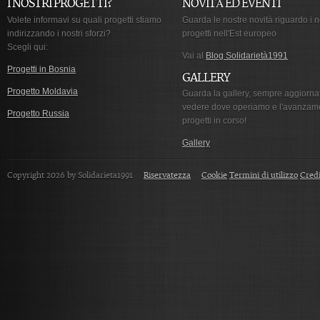
I NOSTRI PROGETTI?
NOVITÀ ED EVENTI
Volete informavi su quali progetti stiamo
Guarda le nostre novità riguardo i n
indirizzando i nostri sforzi?
progetti nell'Est europeo
Scegli qui:
Vai al
Blog Solidarietà1991
Progetti in Bosnia
GALLERY
Progetto Moldavia
Guarda la gallery, sempre aggiorna
vedere dove operiamo e l'avanzam
Progetto Russia
progetti in corso!
Gallery
Copyright 2026 by Solidarieta1991
Riservatezza
Cookie
Termini di utilizzo
Credi