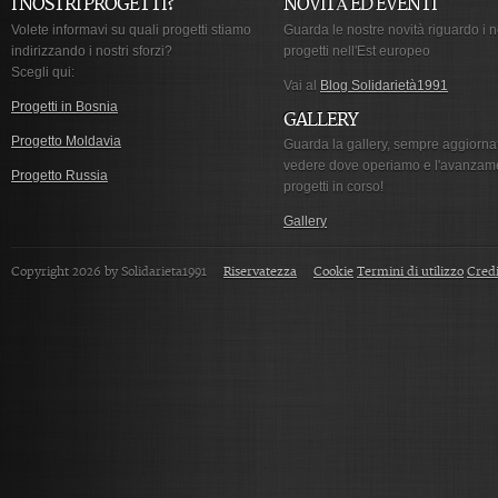
I NOSTRI PROGETTI?
NOVITÀ ED EVENTI
Volete informavi su quali progetti stiamo
Guarda le nostre novità riguardo i n
indirizzando i nostri sforzi?
progetti nell'Est europeo
Scegli qui:
Vai al
Blog Solidarietà1991
Progetti in Bosnia
GALLERY
Progetto Moldavia
Guarda la gallery, sempre aggiorna
vedere dove operiamo e l'avanzam
Progetto Russia
progetti in corso!
Gallery
Copyright 2026 by Solidarieta1991
Riservatezza
Cookie
Termini di utilizzo
Credi