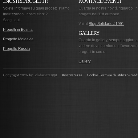
I NOSTRI PROGETTI?
NOVITÀ ED EVENTI
Volete informavi su quali progetti stiamo
Guarda le nostre novità riguardo i n
indirizzando i nostri sforzi?
progetti nell'Est europeo
Scegli qui:
Vai al
Blog Solidarietà1991
Progetti in Bosnia
GALLERY
Progetto Moldavia
Guarda la gallery, sempre aggiorna
vedere dove operiamo e l'avanzam
Progetto Russia
progetti in corso!
Gallery
Copyright 2026 by Solidarieta1991
Riservatezza
Cookie
Termini di utilizzo
Credi