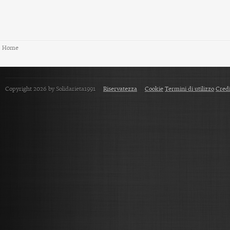
Home
Copyright 2026 by Solidarieta1991
Riservatezza
Cookie
Termini di utilizzo
Credi