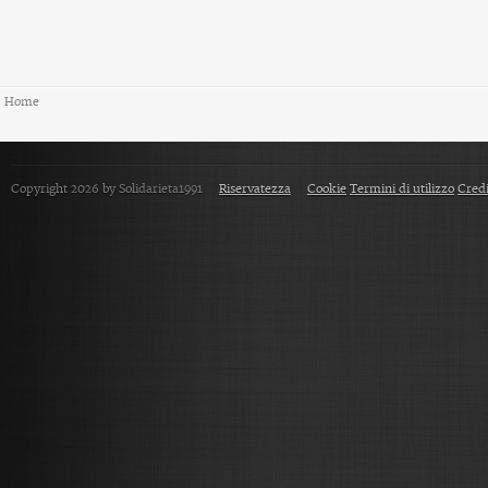
Home
Copyright 2026 by Solidarieta1991
Riservatezza
Cookie
Termini di utilizzo
Credi