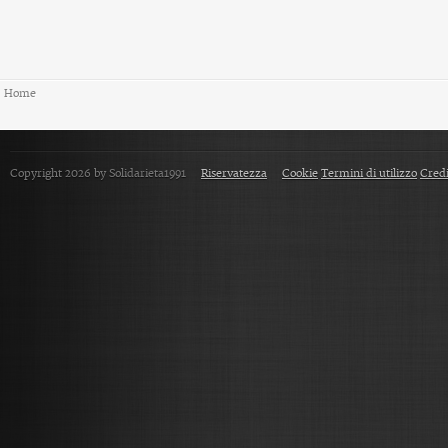
Home
Copyright 2026 by Solidarieta1991
Riservatezza
Cookie
Termini di utilizzo
Credi