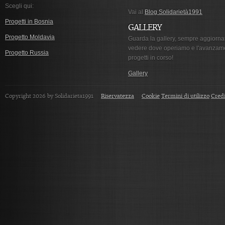
Scegli qui:
Vai al
Blog Solidarietà1991
Progetti in Bosnia
GALLERY
Progetto Moldavia
Guarda la gallery, sempre aggiorna
vedere dove operiamo e l'avanzam
Progetto Russia
progetti in corso!
Gallery
Copyright 2026 by Solidarieta1991
Riservatezza
Cookie
Termini di utilizzo
Credi