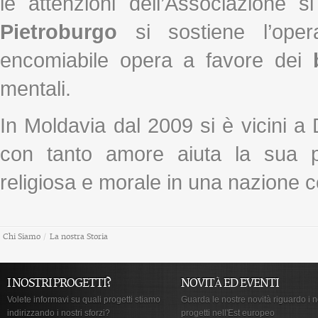
le attenzioni dell’Associazione
Pietroburgo
si sostiene l’ope
encomiabile opera a favore dei
mentali.
In Moldavia dal 2009 si è vicini a
con tanto amore aiuta la sua pi
religiosa e morale in una nazione 
Chi Siamo
/
La nostra Storia
I NOSTRI PROGETTI?
NOVITÀ ED EVENTI
Volete informavi su quali progetti stiamo
Guarda le nostre novità riguardo i n
indirizzando i nostri sforzi?
progetti nell'Est europeo