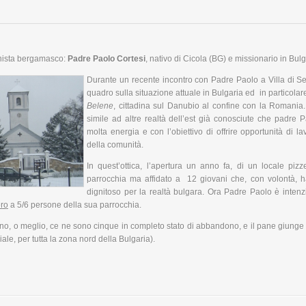
onista bergamasco:
Padre Paolo Cortesi
, nativo di Cicola (BG) e missionario in Bulg
Durante un recente incontro con Padre Paolo a Villa di S
quadro sulla situazione attuale in Bulgaria ed in particola
Belene
, cittadina sul Danubio al confine con la Romania
simile ad altre realtà dell’est già conosciute che padre 
molta energia e con l’obiettivo di offrire opportunità di la
della comunità.
In quest’ottica, l’apertura un anno fa, di un locale pizz
parrocchia ma affidato a 12 giovani che, con volontà, 
dignitoso per la realtà bulgara. Ora Padre Paolo è inten
oro
a 5/6 persone della sua parrocchia.
rno, o meglio, ce ne sono cinque in completo stato di abbandono, e il pane giunge
riale, per tutta la zona nord della Bulgaria).