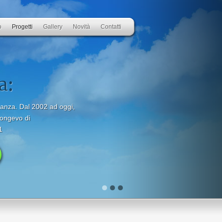
o
Progetti
Gallery
Novità
Contatti
o:
i nuovi orizzonti