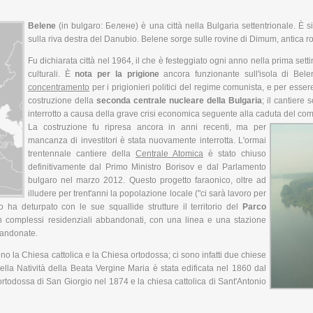
Belene
(in bulgaro: Белене) è una città nella Bulgaria settentrionale. È si
sulla riva destra del Danubio. Belene sorge sulle rovine di Dimum, antica 
Fu dichiarata città nel 1964, il che è festeggiato ogni anno nella prima se
culturali. È
nota per la prigione
ancora funzionante sull'isola di Be
concentramento
per i prigionieri politici del regime comunista, e per essere
costruzione della
seconda centrale nucleare della Bulgaria
; il cantiere
interrotto a causa della grave crisi economica seguente alla caduta del co
La costruzione fu ripresa ancora in anni recenti, ma per
mancanza di investitori è stata nuovamente interrotta. L'ormai
trentennale cantiere della
Centrale Atomica
è stato chiuso
definitivamente dal Primo Ministro Borisov e dal Parlamento
bulgaro nel marzo 2012. Questo progetto faraonico, oltre ad
illudere per trent'anni la popolazione locale ("ci sarà lavoro per
o ha deturpato con le sue squallide strutture il territorio del
Parco
on complessi residenziali abbandonati, con una linea e una stazione
bandonate.
sono la Chiesa cattolica e la Chiesa ortodossa; ci sono infatti due chiese
ella Natività della Beata Vergine Maria è stata edificata nel 1860 dal
ortodossa di San Giorgio nel 1874 e la chiesa cattolica di Sant'Antonio