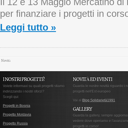
Il 12 e 13 Maggio Mercatino di 
per finanziare i progetti in cors
Leggi tutto »
Novità
I NOSTRI PROGETTI?
NOVITÀ ED EVENTI
Volete informavi su quali progetti stiamo
Guarda le nostre novità riguardo i n
indirizzando i nostri sforzi?
progetti nell'Est europeo
Scegli qui:
Vai al
Blog Solidarietà1991
Progetti in Bosnia
GALLERY
Progetto Moldavia
Guarda la gallery, sempre aggiorna
vedere dove operiamo e l'avanzam
Progetto Russia
progetti in corso!