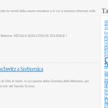
T
te le novità della nostre iniziative e in cui vi terremo informati sulle
20
ar
20
Er
a della Mamma: REGALA QUALCOSA DI SOLIDALE !
pr
Ca
Co
co
Da
Ec
Po
il
G
Gr
schwitz a Srebrenica
Is
M
m
 di Villa di Serio, in occasione della Giornata della Memoria, per
M
d
trascorsi del Secolo Scorso.
Mi
No
Mo
D
Pa
Pa