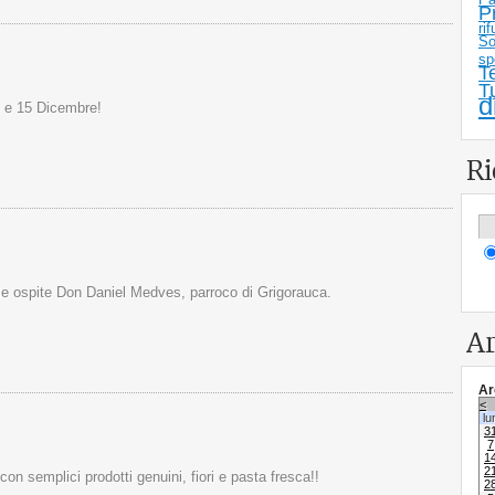
P
rif
So
sp
T
T
d
4 e 15 Dicembre!
Ri
le ospite Don Daniel Medves, parroco di Grigorauca.
Ar
Ar
<
lu
3
7
1
2
con semplici prodotti genuini, fiori e pasta fresca!!
2