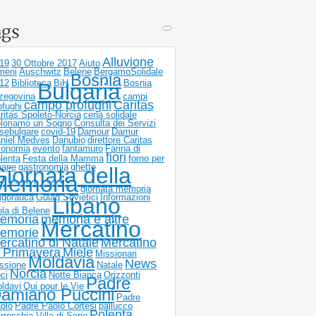
ags
Alluvione
19
30 Ottobre 2017
Aiuto
meni
Auschwitz
Belene
BergamoSolidale
Bosnia
12
Biblioteca
BiH
Bosnia
Bulgaria
zegovina
campi
campo profughi
Caritas
ofughi
ritas Spoleto-Norcia
cena solidale
loriamo un Sogno
Consulta dei Servizi
sebulgare
covid-19
Damour
Damur
niel Medves
Danubio
direttore Caritas
onomia
evento
fantamuro
Farina di
fiori
lenta
Festa della Mamma
forno per
 pane
gastronomia
ghetto
iornata della
Memoria
giornata memoria
igorauca
Gulag Sovietici
Informazioni
Libano
ola di Belene
emoria
memoria e altre
Mercatino
emorie
ercatino di Natale
Mercatino
i Primavera
Miele
Missionari
Moldavia
News
ssione
Natale
Norcia
ci
Notte Bianca
Orizzonti
Padre
ldavi
Oui pour le Vie
amiano Puccini
Padre
olo
Padre Paolo Cortesi
pallucco
Polenta
rrocchia Villa di Serio