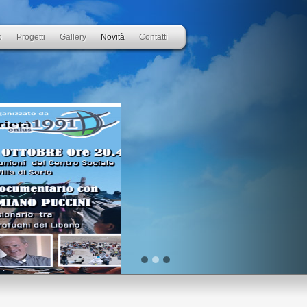
o
Progetti
Gallery
Novità
Contatti
o:
i nuovi orizzonti