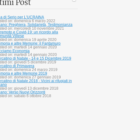
timi Post
lla di Serio per L'UCRAINA
sted on: domenica 6 marzo 2022
bano: Preghiera, Solidarietà, Testimonianza
sted on: mercoledì 10 novembre 2021
rremoto e Covid-19: un ricordo alla
munità Villese
sted on: domenica 19 aprile 2020
moria e altre Memorie: il Fantamuro
sted on: martedì 14 gennaio 2020
cciamo Economia
sted on: martedì 14 gennaio 2020
rcatino di Natale - 14 e 15 Dicembre 2019
sted on: giovedì 5 dicembre 2019
rcatino di Primavera
sted on: domenica 24 marzo 2019
moria e altre Memorie 2019
sted on: domenica 27 gennaio 2019
catino di Natale 2018 - Vicini ai rifugiati in
bano
sted on: giovedì 13 dicembre 2018
bano: Verso Nuovi Orizzonti
sted on: sabato 6 ottobre 2018