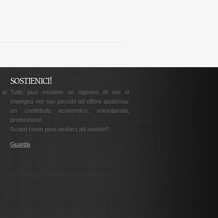
SOSTIENICI!
 al
Tutto può esistere se ognuno di noi si
impegna nel suo piccolo ad offrire qualcosa:
un contributo economico, volontariato,
promozione.
Scopri come puoi aiutarci ad aiutare!!
Guarda