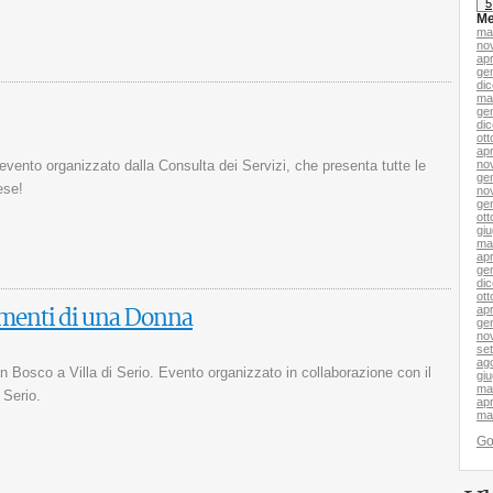
5
Me
ma
no
apr
ge
di
ma
ge
di
ott
apr
no
 evento organizzato dalla Consulta dei Servizi, che presenta tutte le
ge
ese!
no
ge
ott
gi
ma
apr
ge
di
ott
apr
mmenti di una Donna
ge
no
se
ag
on Bosco a Villa di Serio. Evento organizzato in collaborazione con il
gi
ma
 Serio.
apr
ma
G