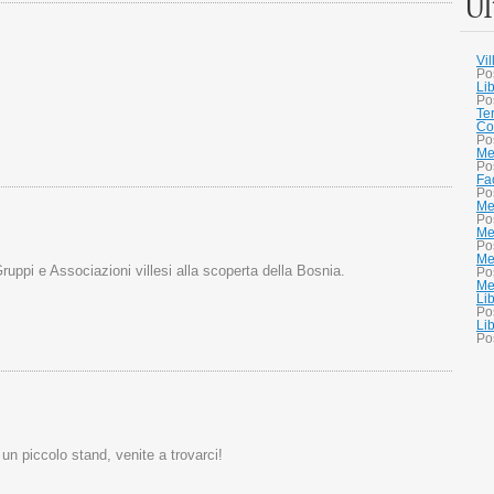
Ul
Vi
Po
Li
Po
Te
Co
Po
Me
Po
Fa
Po
Me
Po
Me
Po
Me
 Gruppi e Associazioni villesi alla scoperta della Bosnia.
Po
Mer
Li
Po
Li
Po
un piccolo stand, venite a trovarci!