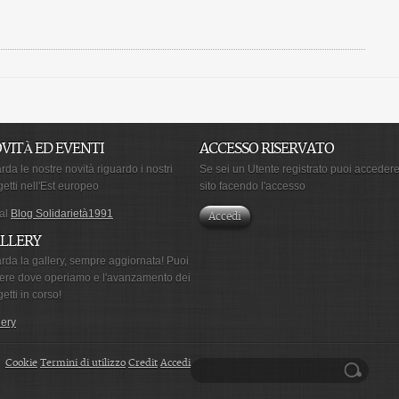
VITÀ ED EVENTI
ACCESSO RISERVATO
da le nostre novità riguardo i nostri
Se sei un Utente registrato puoi accedere
getti nell'Est europeo
sito facendo l'accesso
 al
Blog Solidarietà1991
Accedi
LLERY
rda la gallery, sempre aggiornata! Puoi
ere dove operiamo e l'avanzamento dei
etti in corso!
lery
Cookie
Termini di utilizzo
Credit
Accedi