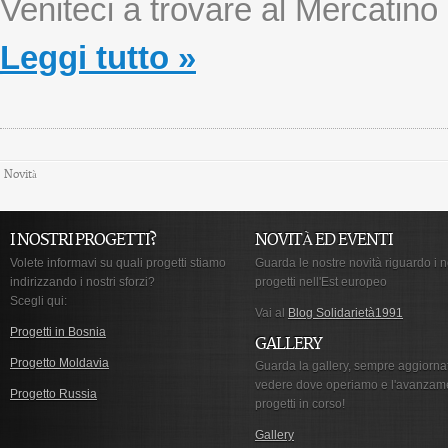
Veniteci a trovare al Mercatino 
Leggi tutto »
Novità
I NOSTRI PROGETTI?
NOVITÀ ED EVENTI
Volete informavi su quali progetti stiamo
Guarda le nostre novità riguardo i n
indirizzando i nostri sforzi?
progetti nell'Est europeo
Scegli qui:
Vai al
Blog Solidarietà1991
Progetti in Bosnia
GALLERY
Progetto Moldavia
Guarda la gallery, sempre aggiorna
vedere dove operiamo e l'avanzam
Progetto Russia
progetti in corso!
Gallery