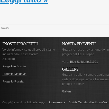
Novità
I NOSTRI PROGETTI?
NOVITÀ ED EVENTI
Volete informavi su quali progetti stiamo
Guarda le nostre novità riguardo i n
indirizzando i nostri sforzi?
progetti nell'Est europeo
Scegli qui:
Vai al
Blog Solidarietà1991
Progetti in Bosnia
GALLERY
Progetto Moldavia
Guarda la gallery, sempre aggiorna
vedere dove operiamo e l'avanzam
Progetto Russia
progetti in corso!
Gallery
Copyright 2026 by Solidarieta1991
Riservatezza
Cookie
Termini di utilizzo
Credi