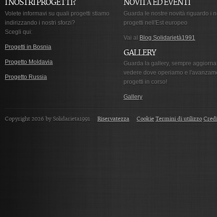
I NOSTRI PROGETTI?
NOVITÀ ED EVENTI
Volete informavi su quali progetti stiamo
Guarda le nostre novità riguardo i n
indirizzando i nostri sforzi?
progetti nell'Est europeo
Scegli qui:
Vai al
Blog Solidarietà1991
Progetti in Bosnia
GALLERY
Progetto Moldavia
Guarda la gallery, sempre aggiorna
vedere dove operiamo e l'avanzam
Progetto Russia
progetti in corso!
Gallery
Copyright 2026 by Solidarieta1991
Riservatezza
Cookie
Termini di utilizzo
Credi