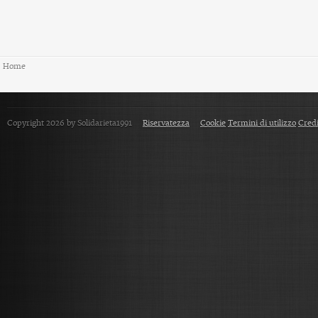
Home
Copyright 2026 by Solidarieta1991
Riservatezza
Cookie
Termini di utilizzo
Credi